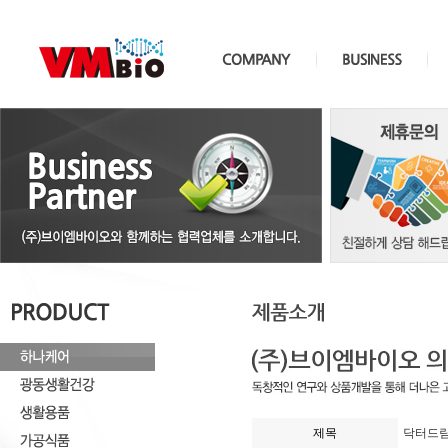
제목
닥터드림