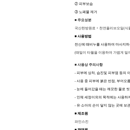
② 피부보습
③ 노폐물 제거
■ 주요성분
국산한방원료
+ 천연올리브오일(식
■ 사용방법
전신에 때비누를 사용하여 마사지하
(때밀이 타월을 이용하여 가볍게 밀어
■ 사용상 주의사항
-
피부에 상처
,
습진및 피부염 등의 
-
사용 중 피부에 붉은 반점
,
부어오
-
눈에 들어갔을 때는 깨끗한 물로 
-
인체 세정이외의 목적에는 사용하
-
유∙소아의 손이 닿지 않는 곳에 보
■ 제조원
파인스킨
■ 판매원