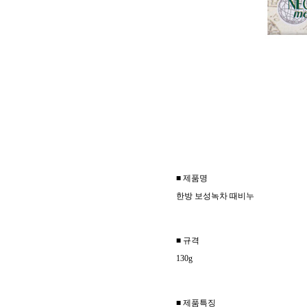
■ 제품명
한방 보성녹차 때비누
■ 규격
130g
■ 제품특징