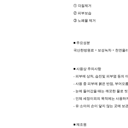
① 각질제거
② 피부보습
③ 노폐물 제거
■ 주요성분
국산한방원료
+
보성녹차
+
천연올
■ 사용상 주의사항
-
피부에 상처
,
습진및 피부염 등의 
-
사용 중 피부에 붉은 반점
,
부어오
-
눈에 들어갔을 때는 깨끗한 물로 
-
인체 세정이외의 목적에는 사용하
-
유∙소아의 손이 닿지 않는 곳에 보
■ 제조원