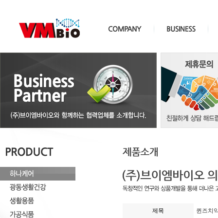
제목
퀸즈치약