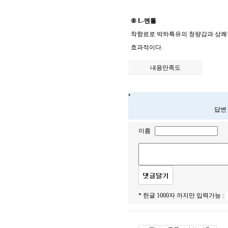
⑧
L-
멘톨
착향료로 박하특유의 청량감과 상쾌
효과적이다
.
내용만족도
답변
이름
* 한글 1000자 까지만 입력가능 :