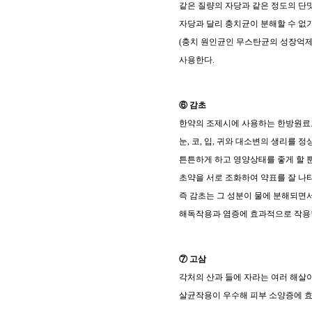
같은 질량의 자당과 같은 정도의 단
자당과 달리 충치균이 분해할 수 없
(
충치 원인균인 무스탄균의 성장억
사용한다
.
⑥ 감초
한약의 조제시에 사용하는 한방원
눈
,
코
,
입
,
귀와 대소변의 생리를 정
튼튼하게 하고 영양상태를 좋게 할 
초약을 서로 조화하여 약표를 잘 나
즉 감초는 그 성분이 물에 분해되면
해독작용과 염증에 효과적으로 작
⑦ 고삼
각처의 산과 들에 자라는 여러 해살
살균작용이 우수해 피부 소양증에 