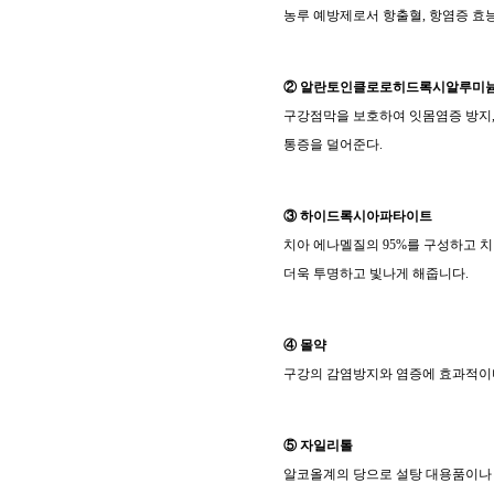
농루 예방제로서 항출혈
,
항염증 효
② 알란토인클로로히드록시알루미
구강점막을 보호하여 잇몸염증 방지
통증을 덜어준다
.
③ 하이드록시아파타이트
치아 에나멜질의
95%
를 구성하고 
더욱 투명하고 빛나게 해줍니다
.
④ 몰약
구강의 감염방지와 염증에 효과적이
⑤ 자일리톨
알코올계의 당으로 설탕 대용품이나