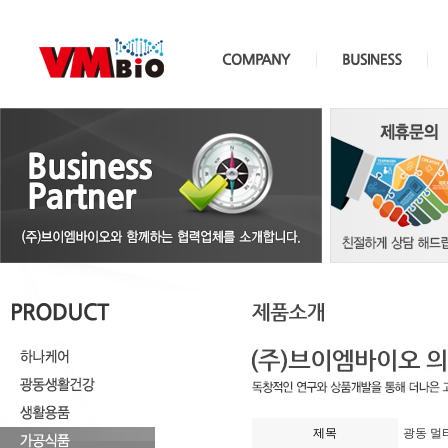
제목
광동 멀