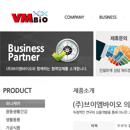
제목
우유맛 칼