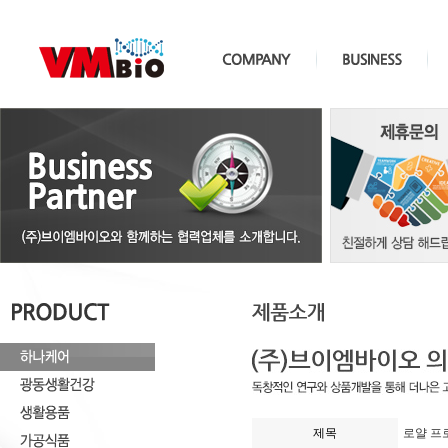
제목
로얄 프